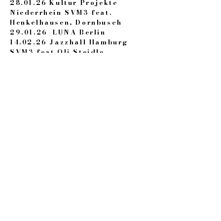
28.01.26 Kultur Projekte
Niederrhein SVM3 feat.
Henkelhausen, Dornbusch
29.01.26 LUNA Berlin
14.02.26 Jazzhall Hamburg
SVM3 feat Oli Steidle
25.02.26 Freiberg Paul Peuker
Lichtung
27.02.26 Jazzclub Augsburg
SVM3 feat Henkelhausen,
Dornbusch
10.03.26 Ragawerk Malzhaus
Plauen
11.03.26 Ragawerk Saalfeld
14.03.26 FBJR Fiona Grond in
Peppi Guggenheim
22.03.26 Jazzexzsess Berlin
SVM3 feat. Beatdenker
01.04.26 Hosek contemporary
Pierre, Hollinger, Marinchenko
04.04.26 Kit-kat
08.04.26 Berger, Kingtopf,
Marinchenko at King Georg