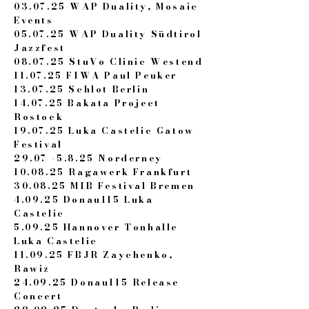
03.07.25 WAP Duality, Mosaic
Events
05.07.25 WAP Duality Südtirol
Jazzfest
08.07.25 StuVo Clinic Westend
11.07.25 FIWA Paul Peuker
13.07.25 Schlot Berlin
14.07.25 Bakata Project
Rostock
19.07.25 Luka Castelic Gatow
Festival
29.07 -5.8.25 Norderney
10.08.25 Ragawerk Frankfurt
30.08.25 MIB Festival Bremen
4.09.25 Donau115 Luka
Castelic
5.09.25 Hannover Tonhalle
Luka Castelic
11.09.25 FBJR Zaychenko,
Rawiz
24.09.25 Donau115 Release
Concert